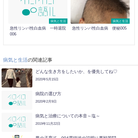
病気と生活
病気と生活
急性リンパ性白血病 一時退院
急性リンパ性白血病 便秘005
006
病気と生活
の関連記事
どんな生き方をしたいか、を優先してね♡
2020年5月15日
病院の選び方
2020年2月9日
病気と治療についての本音～塩～
2019年11月22日
男の子育て 004電磁波の説明に悪戦苦闘