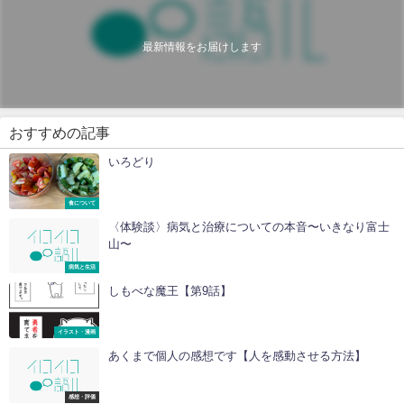
最新情報をお届けします
おすすめの記事
いろどり
食について
〈体験談〉病気と治療についての本音〜いきなり富士
山〜
病気と生活
しもべな魔王【第9話】
イラスト・漫画
あくまで個人の感想です【人を感動させる方法】
感想・評価