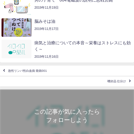
2019年11月19日
脳みそは油
2019年11月17日
病気と治療についての本音～栄養はストレスにも効
く～
2019年11月16日
急性リンパ性白血病 発病001
嗜好品 仕分け
この記事が気に入ったら
フォローしよう