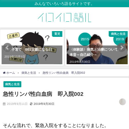
みんなでいろいろ語るサイトです。
育児
病気と生活
男の子育て 001父親になる日
〈体験談〉病気と治療についての
本音～自己紹介～
2019年10月1日
2019年8月30日
ホーム
病気と生活
急性リンパ性白血病 即入院002
病気と生活
急性リンパ性白血病 即入院002
2019年9月11日
2019年9月30日
そんな流れで、緊急入院をすることになりました。