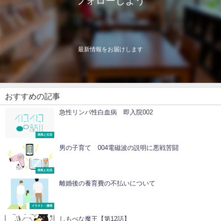
フォローしよう
最新情報をお届けします
おすすめの記事
急性リンパ性白血病 即入院002
病気と生活
男の子育て 004電磁波の説明に悪戦苦闘
病気と生活
離婚後の養育費の不払いについて
イラスト・漫画
しもべな魔王【第12話】