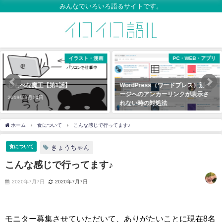
みんなでいろいろ語るサイトです。
イラスト・漫画
PC・WEB・アプリ
しもべな魔王【第1話】
WordPress（ワードプレス）別ペ
ージへのアンカーリンクが表示さ
2019年9月14日
れない時の対処法
2019年11月7日
ホーム
食について
こんな感じで行ってます♪
食について
きょうちゃん
こんな感じで行ってます♪
2020年7月7日
2020年7月7日
モニター募集させていただいて、ありがたいことに現在8名