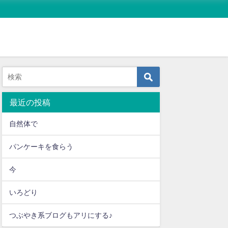
病気と生活
イラスト・漫画
〈体験談〉病気と治療につ
ラグビーワールドカップ
男の子育て 
いての本音～自己紹介～
2019
る日
最近の投稿
2019年8月30日
2019年9月21日
2019年10月1
自然体で
パンケーキを食らう
今
いろどり
つぶやき系ブログもアリにする♪