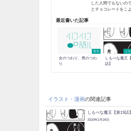
した人間でもないの
とチョコレートをこ
最近書いた記事
育児
イラ
女のつわり、男のつわ
しもべな魔王【
り
話】
イラスト・漫画
の関連記事
しもべな魔王【第19話
2020年2月26日