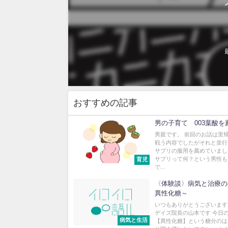
おすすめの記事
男の子育て 003葉酸を
男親です。 前回のお話は里
戦う内容でしたがそれと並行
サプリの服用を薦めていまし
サプリって何？という男性も
育児
で...
〈体験談〉病気と治療の
異性化糖～
いつもありがとうございます
デイズ院長の山本です 今日
病気と生活
【異性化糖】という糖分のは