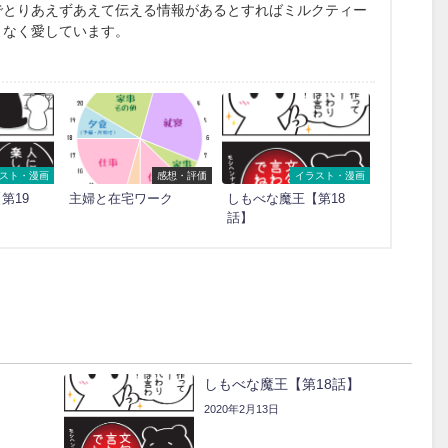
でとりあえずあえて伝える情報があるとすればミルクティー
よなく愛しています。
スト・漫画
感想・評価
イラスト・漫画
第19
主婦と在宅ワーク
しもべな魔王【第18
話】
】
しもべな魔王【第18話】
2020年2月13日