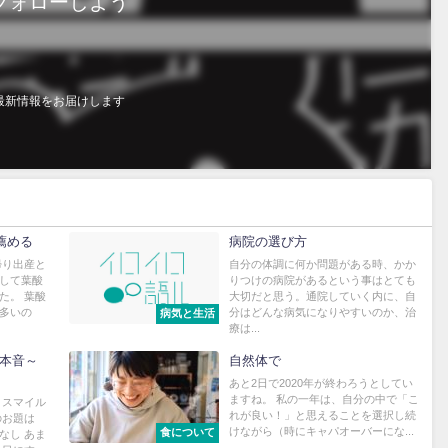
フォローしよう
最新情報をお届けします
薦める
病院の選び方
帰り出産と
自分の体調に何か問題がある時、かか
して葉酸
りつけの病院があるという事はとても
た。 葉酸
大切だと思う。通院していく内に、自
多いの
分はどんな病気になりやすいのか、治
病気と生活
療は...
本音～
自然体で
あと2日で2020年が終わろうとしてい
ますね。 私の一年は、自分の中で「こ
 スマイル
れが良い！」と思えることを選択し続
のお題は
けながら（時にキャパオーバーにな...
食について
なし あま