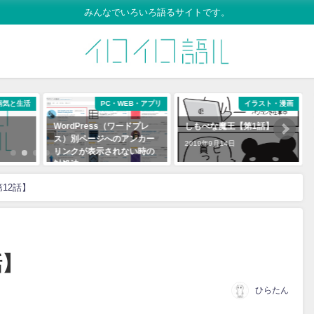
みんなでいろいろ語るサイトです。
病気と生活
PC・WEB・アプリ
イラスト・漫画
WordPress（ワードプレ
しもべな魔王【第1話】
ス）別ページへのアンカー
2019年9月14日
リンクが表示されない時の
対処法
2019年11月7日
12話】
話】
ひらたん