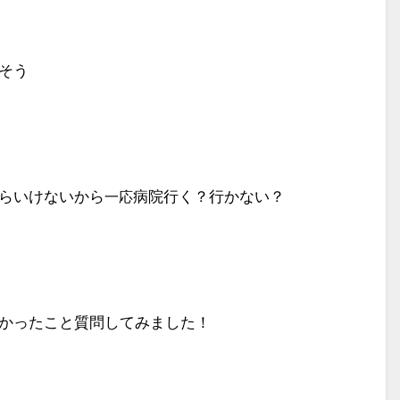
そう
らいけないから
病院行く？行かない？
一応
かったこと質問してみました！