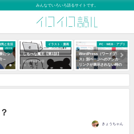
みんなでいろいろ語るサイトです。
病気と生活
イラスト・漫画
PC・WEB・アプリ
療につ
しもべな魔王【第1話】
WordPress（ワードプレ
介～
ス）別ページへのアンカー
2019年9月14日
リンクが表示されない時の
対処法
2019年11月7日
？
きょうちゃん