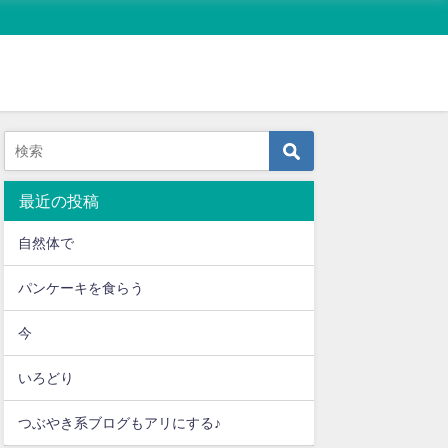
育児
イラスト・漫画
男の子育て 001父親にな
ラグビーワールドカップ
伝えたいこ
る日
2019
最近の投稿
2019年8月22
2019年10月1日
2019年9月21日
自然体で
パンケーキを食らう
今
いろどり
つぶやき系ブログもアリにする♪