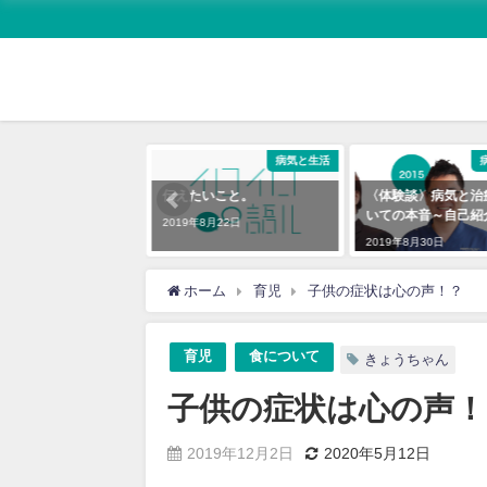
イラスト・漫画
病気と生活
ーワールドカップ
伝えたいこと。
〈体験談〉病気と治
いての本音～自己紹
2019年8月22日
9月21日
2019年8月30日
ホーム
育児
子供の症状は心の声！？
育児
食について
きょうちゃん
子供の症状は心の声！
2019年12月2日
2020年5月12日